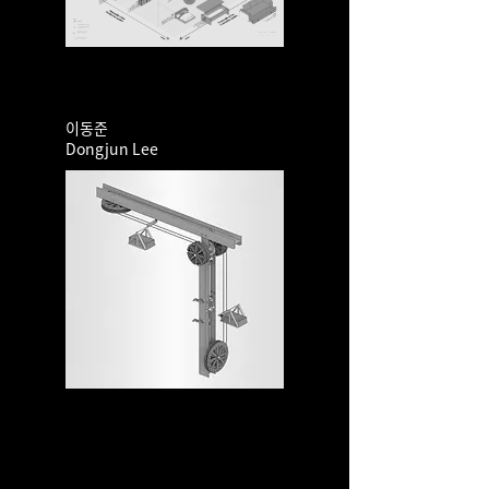
이동준
Dongjun Lee