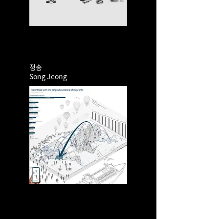
정송
​Song Jeong