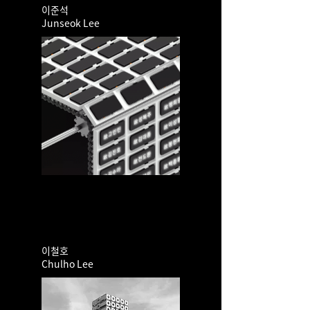
이준석
Junseok Lee
이철호
​Chulho Lee