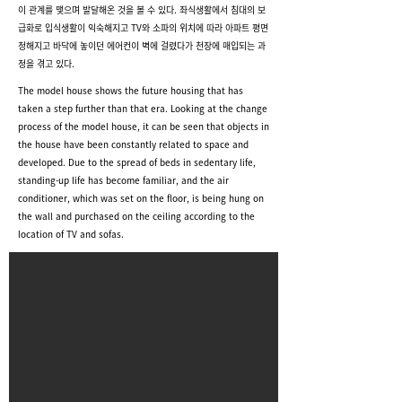
이 관계를 맺으며 발달해온 것을 볼 수 있다. 좌식생활에서 침대의 보
급화로 입식생활이 익숙해지고 TV와 소파의 위치에 따라 아파트 평면
정해지고 바닥에 놓이던 에어컨이 벽에 걸렸다가 천장에 매입되는 과
정을 겪고 있다.
The model house shows the future housing that has
taken a step further than that era. Looking at the change
process of the model house, it can be seen that objects in
the house have been constantly related to space and
developed. Due to the spread of beds in sedentary life,
standing-up life has become familiar, and the air
conditioner, which was set on the floor, is being hung on
the wall and purchased on the ceiling according to the
location of TV and sofas.