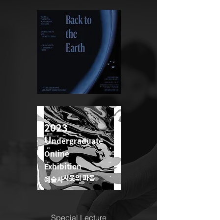
2022
2023
U
ndergraduate
U
ndergraduate
Online
Online
Exhibition
Exhibition
예술사
예술사
Special Lecture