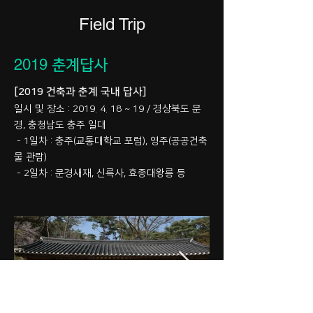
Field Trip
2019
춘계답사
[2019 건축과 춘계 국내 답사]
일시 및 장소 :
2019. 4. 18
~ 19 / 경상북도 문
경, 충청남도 충주 일대
- 1일차 : 충주(교통대학교 포럼), 영주(공공건축
물 관람)
- 2일차 : 문경새재, 신륵사, 효종대왕릉 등